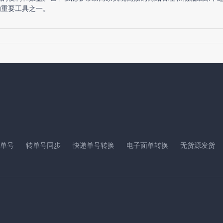
的重要工具之一。
单号
转单号同步
快递单号转换
电子面单转换
无货源发货