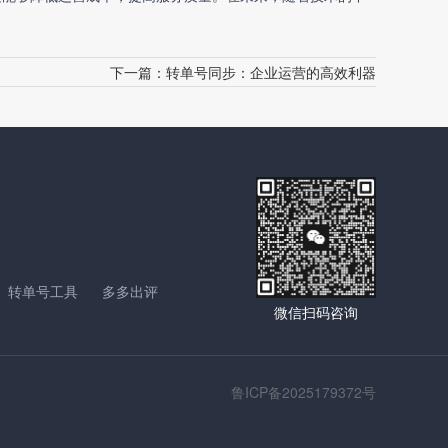
下一篇：
转单号同步：企业运营的高效利器
转单号工具
多多出评
微信扫码咨询
鲁ICP备2025179372号