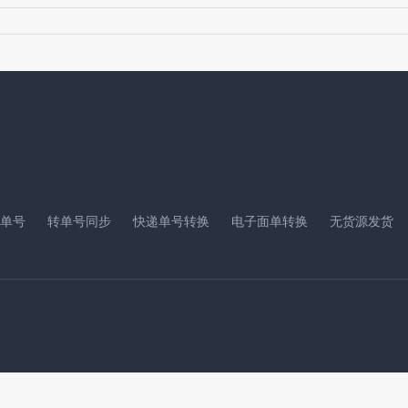
单号
转单号同步
快递单号转换
电子面单转换
无货源发货